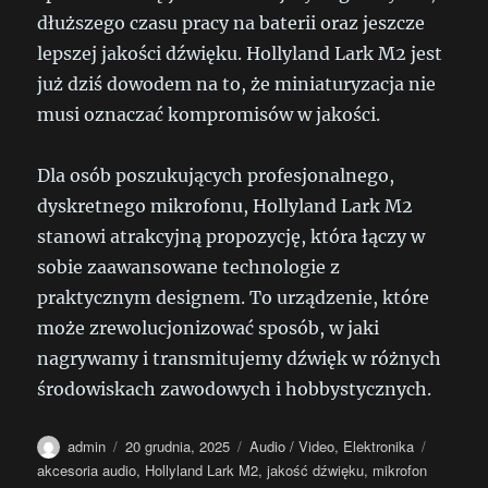
dłuższego czasu pracy na baterii oraz jeszcze
lepszej jakości dźwięku. Hollyland Lark M2 jest
już dziś dowodem na to, że miniaturyzacja nie
musi oznaczać kompromisów w jakości.
Dla osób poszukujących profesjonalnego,
dyskretnego mikrofonu, Hollyland Lark M2
stanowi atrakcyjną propozycję, która łączy w
sobie zaawansowane technologie z
praktycznym designem. To urządzenie, które
może zrewolucjonizować sposób, w jaki
nagrywamy i transmitujemy dźwięk w różnych
środowiskach zawodowych i hobbystycznych.
Autor
Data
Kategorie
Tagi
admin
20 grudnia, 2025
Audio / Video
,
Elektronika
publikacji
akcesoria audio
,
Hollyland Lark M2
,
jakość dźwięku
,
mikrofon