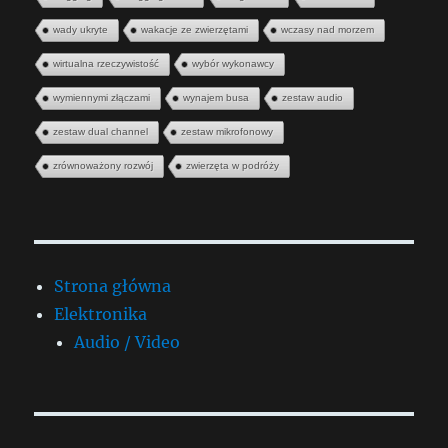
wady ukryte
wakacje ze zwierzętami
wczasy nad morzem
wirtualna rzeczywistość
wybór wykonawcy
wymiennymi złączami
wynajem busa
zestaw audio
zestaw dual channel
zestaw mikrofonowy
zrównoważony rozwój
zwierzęta w podróży
Strona główna
Elektronika
Audio / Video