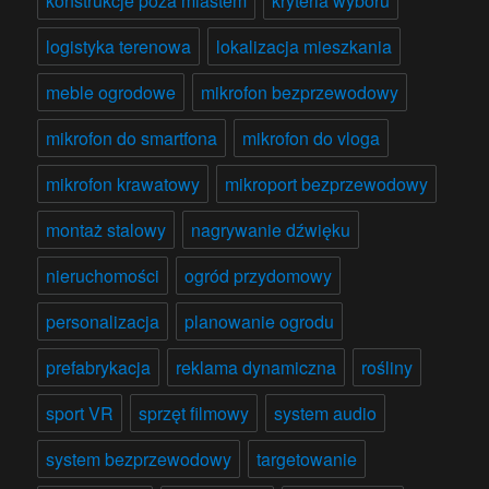
konstrukcje poza miastem
kryteria wyboru
logistyka terenowa
lokalizacja mieszkania
meble ogrodowe
mikrofon bezprzewodowy
mikrofon do smartfona
mikrofon do vloga
mikrofon krawatowy
mikroport bezprzewodowy
montaż stalowy
nagrywanie dźwięku
nieruchomości
ogród przydomowy
personalizacja
planowanie ogrodu
prefabrykacja
reklama dynamiczna
rośliny
sport VR
sprzęt filmowy
system audio
system bezprzewodowy
targetowanie