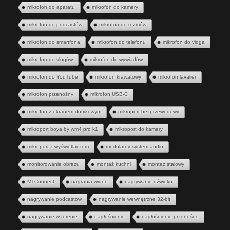
mikrofon do aparatu
mikrofon do kamery
mikrofon do podcastów
mikrofon do rozmów
mikrofon do smartfona
mikrofon do telefonu
mikrofon do vloga
mikrofon do vlogów
mikrofon do wywiadów
mikrofon do YouTube
mikrofon krawatowy
mikrofon lavalier
mikrofon przenośny
mikrofon USB-C
mikrofon z ekranem dotykowym
mikroport bezprzewodowy
mikroport boya by wm4 pro k1
mikroport do kamery
mikroport z wyświetlaczem
modularny system audio
monitorowanie obrazu
montaż kuchni
montaż stalowy
MTConnect
nagrania wideo
nagrywanie dźwięku
nagrywanie podcastów
nagrywanie wewnętrzne 32-bit
nagrywanie w terenie
nagłośnienie
nagłośnienie przenośne