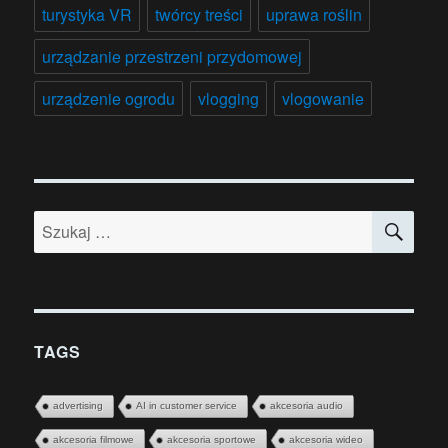
turystyka VR
twórcy treści
uprawa roślin
urządzanie przestrzeni przydomowej
urządzenie ogrodu
vlogging
vlogowanie
SZU
Szukaj:
TAGS
advertising
AI in customer service
akcesoria audio
akcesoria filmowe
akcesoria sportowe
akcesoria wideo