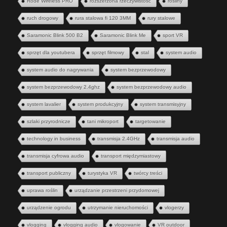
Rode Wireless PRO
rozszerzona rzeczywistość
rośliny
ruch drogowy
rura stalowa fi 120 3MM
rury stalowe
Saramonic Blink 500 B2
Saramonic Blink Me
sport VR
sprzęt dla youtubera
sprzęt filmowy
stal
system audio
system audio do nagrywania
system bezprzewodowy
system bezprzewodowy 2.4ghz
system bezprzewodowy audio
system lavalier
system produkcyjny
system transmisyjny
szlaki przyrodnicze
tani mikroport
targetowanie
technology in business
transmisja 2.4GHz
transmisja audio
transmisja cyfrowa audio
transport międzymiastowy
transport publiczny
turystyka VR
twórcy treści
uprawa roślin
urządzanie przestrzeni przydomowej
urządzenie ogrodu
utrzymanie nieruchomości
vlogerzy
vlogging
vlogging audio
vlogowanie
VR outdoor