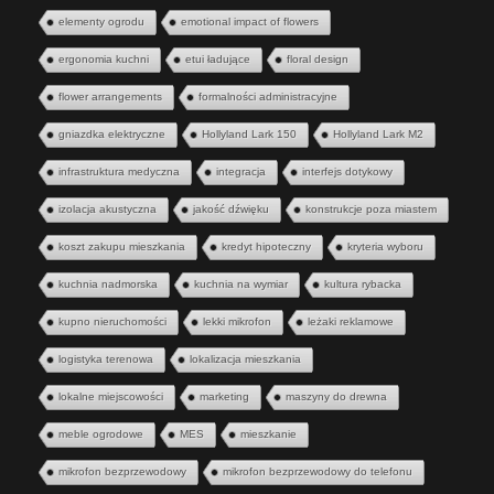
elementy ogrodu
emotional impact of flowers
ergonomia kuchni
etui ładujące
floral design
flower arrangements
formalności administracyjne
gniazdka elektryczne
Hollyland Lark 150
Hollyland Lark M2
infrastruktura medyczna
integracja
interfejs dotykowy
izolacja akustyczna
jakość dźwięku
konstrukcje poza miastem
koszt zakupu mieszkania
kredyt hipoteczny
kryteria wyboru
kuchnia nadmorska
kuchnia na wymiar
kultura rybacka
kupno nieruchomości
lekki mikrofon
leżaki reklamowe
logistyka terenowa
lokalizacja mieszkania
lokalne miejscowości
marketing
maszyny do drewna
meble ogrodowe
MES
mieszkanie
mikrofon bezprzewodowy
mikrofon bezprzewodowy do telefonu