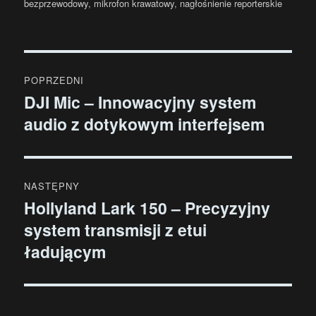
bezprzewodowy
,
mikrofon krawatowy
,
nagłośnienie reporterskie
Nawigacja
POPRZEDNI
wpisu
DJI Mic – Innowacyjny system
Poprzedni
audio z dotykowym interfejsem
wpis:
NASTĘPNY
Hollyland Lark 150 – Precyzyjny
Następny
system transmisji z etui
wpis:
ładującym