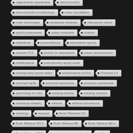
nagłośnienie reporterskie
nieruchomości
nieruchomości w Kołobrzegu
noise cancellation
nowe technologie
obrabiarka stolarska
odkrywanie historii
ogród przydomowy
opłaty notarialne
outdoor
oświetlenie
personalizacja
planowanie ogrodu
podatek PCC
podróż ze zwierzętami
prawo nieruchomości
prefabrykacja
profesjonalny sprzęt audio
profesjonalny sprzęt wideo
projektowanie kuchni
Przemysł 4.0
przemysł ciężki
przemysł maszynowy
przewozy autokarowe
psychology of color
redukcja korków
redukcja szumów
rejestracja dźwięku
reklama
reklama dynamiczna
rekreacja
reportaż
Rode Filmmaker Kit
Rode Wireless GO II
Rode Wireless ME
Rode Wireless Micro