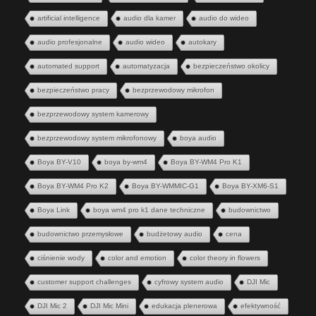
artificial intelligence
audio dla kamer
audio do wideo
audio profesjonalne
audio wideo
autokary
automated support
automatyzacja
bezpieczeństwo okolicy
bezpieczeństwo pracy
bezprzewodowy mikrofon
bezprzewodowy system kamerowy
bezprzewodowy system mikrofonowy
boya audio
Boya BY-V10
boya by-wm4
Boya BY-WM4 Pro K1
Boya BY-WM4 Pro K2
Boya BY-WMMIC-G1
Boya BY-XM6-S1
Boya Link
boya wm4 pro k1 dane techniczne
budownictwo
budownictwo przemysłowe
budżetowy audio
cena
ciśnienie wody
color and emotion
color theory in flowers
customer support challenges
cyfrowy system audio
DJI Mic
DJI Mic 2
DJI Mic Mini
edukacja plenerowa
efektywność