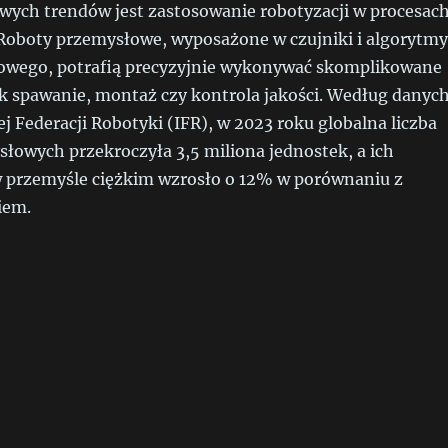
wych trendów jest zastosowanie robotyzacji w procesac
Roboty przemysłowe, wyposażone w czujniki i algorytmy
owego, potrafią precyzyjnie wykonywać skomplikowane
ak spawanie, montaż czy kontrola jakości. Według danyc
 Federacji Robotyki (IFR), w 2023 roku globalna liczba
łowych przekroczyła 3,5 miliona jednostek, a ich
 przemyśle ciężkim wzrosło o 12% w porównaniu z
iem.
olucja w Przemysle Ciężkim: Nowe Technologie”