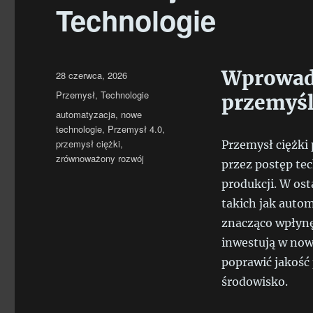
Technologie
Wprowadz
Data
28 czerwca, 2026
publikacji
Kategorie
Przemysł
,
Technologie
przemyśl
Tagi
automatyzacja
,
nowe
technologie
,
Przemysł 4.0
,
przemysł ciężki
,
Przemysł ciężki
zrównoważony rozwój
przez postęp te
produkcji. W os
takich jak autom
znacząco wpłynę
inwestują w now
poprawić jakość
środowisko.