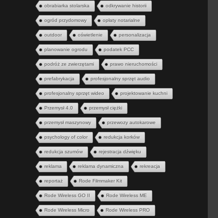
obrabiarka stolarska
odkrywanie historii
ogród przydomowy
opłaty notarialne
outdoor
oświetlenie
personalizacja
planowanie ogrodu
podatek PCC
podróż ze zwierzętami
prawo nieruchomości
prefabrykacja
profesjonalny sprzęt audio
profesjonalny sprzęt wideo
projektowanie kuchni
Przemysł 4.0
przemysł ciężki
przemysł maszynowy
przewozy autokarowe
psychology of color
redukcja korków
redukcja szumów
rejestracja dźwięku
reklama
reklama dynamiczna
rekreacja
reportaż
Rode Filmmaker Kit
Rode Wireless GO II
Rode Wireless ME
Rode Wireless Micro
Rode Wireless PRO