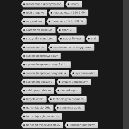
rozszerzona rzeczywistość
rośliny
ruch drogowy
rura stalowa fi 120 3MM
rury stalowe
Saramonic Blink 500 B2
Saramonic Blink Me
sport VR
sprzęt dla youtubera
sprzęt filmowy
stal
system audio
system audio do nagrywania
system bezprzewodowy
system bezprzewodowy 2.4ghz
system bezprzewodowy audio
system lavalier
system produkcyjny
system transmisyjny
szlaki przyrodnicze
tani mikroport
targetowanie
technology in business
transmisja 2.4GHz
transmisja audio
transmisja cyfrowa audio
transport międzymiastowy
transport publiczny