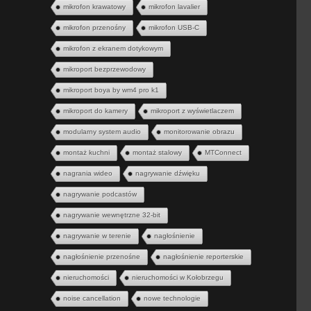
mikrofon krawatowy
mikrofon lavalier
mikrofon przenośny
mikrofon USB-C
mikrofon z ekranem dotykowym
mikroport bezprzewodowy
mikroport boya by wm4 pro k1
mikroport do kamery
mikroport z wyświetlaczem
modularny system audio
monitorowanie obrazu
montaż kuchni
montaż stalowy
MTConnect
nagrania wideo
nagrywanie dźwięku
nagrywanie podcastów
nagrywanie wewnętrzne 32-bit
nagrywanie w terenie
nagłośnienie
nagłośnienie przenośne
nagłośnienie reporterskie
nieruchomości
nieruchomości w Kołobrzegu
noise cancellation
nowe technologie