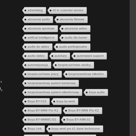
advertising
AI in customer service
akcesoria audio
akcesoria filmowe
akcesoria sportowe
akcesoria wideo
artificial intelligence
audio dla kamer
audio do wideo
audio profesjonalne
audio wideo
autokary
automated support
automatyzacja
bezpieczeństwo okolicy
bezpieczeństwo pracy
bezprzewodowy mikrofon
,
bezprzewodowy system kamerowy
,
bezprzewodowy system mikrofonowy
boya audio
Boya BY-V10
boya by-wm4
Boya BY-WM4 Pro K1
Boya BY-WM4 Pro K2
Boya BY-WMMIC-G1
Boya BY-XM6-S1
Boya Link
boya wm4 pro k1 dane techniczne