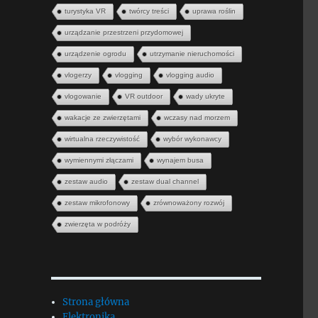
turystyka VR
twórcy treści
uprawa roślin
urządzanie przestrzeni przydomowej
urządzenie ogrodu
utrzymanie nieruchomości
vlogerzy
vlogging
vlogging audio
vlogowanie
VR outdoor
wady ukryte
wakacje ze zwierzętami
wczasy nad morzem
wirtualna rzeczywistość
wybór wykonawcy
wymiennymi złączami
wynajem busa
zestaw audio
zestaw dual channel
zestaw mikrofonowy
zrównoważony rozwój
zwierzęta w podróży
Strona główna
Elektronika