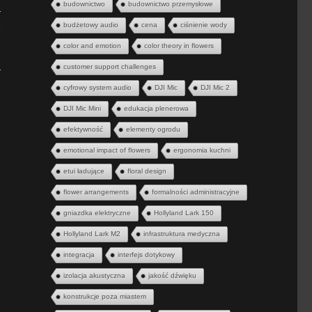
budownictwo
budownictwo przemysłowe
h
budżetowy audio
cena
ciśnienie wody
color and emotion
color theory in flowers
h
customer support challenges
cyfrowy system audio
DJI Mic
DJI Mic 2
DJI Mic Mini
edukacja plenerowa
efektywność
elementy ogrodu
emotional impact of flowers
ergonomia kuchni
etui ładujące
floral design
flower arrangements
formalności administracyjne
gniazdka elektryczne
Hollyland Lark 150
Hollyland Lark M2
infrastruktura medyczna
integracja
interfejs dotykowy
izolacja akustyczna
jakość dźwięku
konstrukcje poza miastem