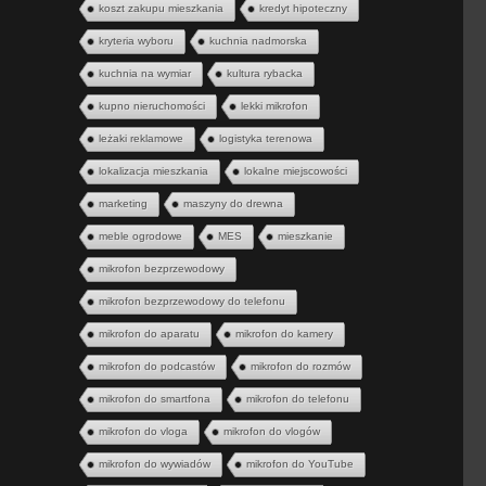
koszt zakupu mieszkania
kredyt hipoteczny
kryteria wyboru
kuchnia nadmorska
kuchnia na wymiar
kultura rybacka
kupno nieruchomości
lekki mikrofon
leżaki reklamowe
logistyka terenowa
lokalizacja mieszkania
lokalne miejscowości
marketing
maszyny do drewna
meble ogrodowe
MES
mieszkanie
mikrofon bezprzewodowy
mikrofon bezprzewodowy do telefonu
mikrofon do aparatu
mikrofon do kamery
mikrofon do podcastów
mikrofon do rozmów
mikrofon do smartfona
mikrofon do telefonu
mikrofon do vloga
mikrofon do vlogów
mikrofon do wywiadów
mikrofon do YouTube