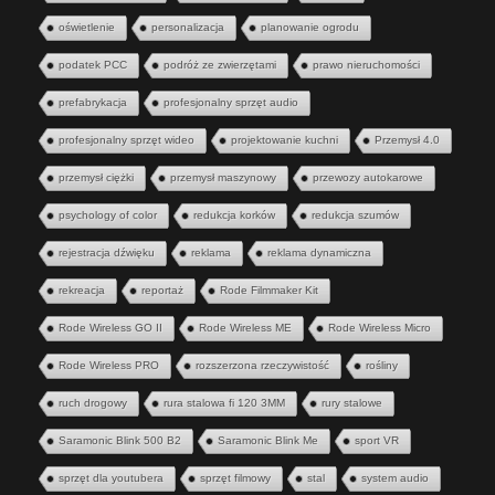
oświetlenie
personalizacja
planowanie ogrodu
podatek PCC
podróż ze zwierzętami
prawo nieruchomości
prefabrykacja
profesjonalny sprzęt audio
profesjonalny sprzęt wideo
projektowanie kuchni
Przemysł 4.0
przemysł ciężki
przemysł maszynowy
przewozy autokarowe
psychology of color
redukcja korków
redukcja szumów
rejestracja dźwięku
reklama
reklama dynamiczna
rekreacja
reportaż
Rode Filmmaker Kit
Rode Wireless GO II
Rode Wireless ME
Rode Wireless Micro
Rode Wireless PRO
rozszerzona rzeczywistość
rośliny
ruch drogowy
rura stalowa fi 120 3MM
rury stalowe
Saramonic Blink 500 B2
Saramonic Blink Me
sport VR
sprzęt dla youtubera
sprzęt filmowy
stal
system audio