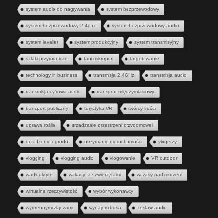
system audio do nagrywania
system bezprzewodowy
system bezprzewodowy 2.4ghz
system bezprzewodowy audio
system lavalier
system produkcyjny
system transmisyjny
szlaki przyrodnicze
tani mikroport
targetowanie
technology in business
transmisja 2.4GHz
transmisja audio
transmisja cyfrowa audio
transport międzymiastowy
transport publiczny
turystyka VR
twórcy treści
uprawa roślin
urządzanie przestrzeni przydomowej
urządzenie ogrodu
utrzymanie nieruchomości
vlogerzy
vlogging
vlogging audio
vlogowanie
VR outdoor
wady ukryte
wakacje ze zwierzętami
wczasy nad morzem
wirtualna rzeczywistość
wybór wykonawcy
wymiennymi złączami
wynajem busa
zestaw audio