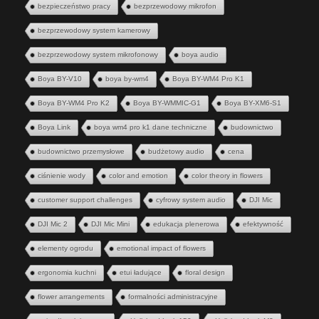
bezpieczeństwo pracy
bezprzewodowy mikrofon
bezprzewodowy system kamerowy
bezprzewodowy system mikrofonowy
boya audio
Boya BY-V10
boya by-wm4
Boya BY-WM4 Pro K1
Boya BY-WM4 Pro K2
Boya BY-WMMIC-G1
Boya BY-XM6-S1
Boya Link
boya wm4 pro k1 dane techniczne
budownictwo
budownictwo przemysłowe
budżetowy audio
cena
ciśnienie wody
color and emotion
color theory in flowers
customer support challenges
cyfrowy system audio
DJI Mic
DJI Mic 2
DJI Mic Mini
edukacja plenerowa
efektywność
elementy ogrodu
emotional impact of flowers
ergonomia kuchni
etui ładujące
floral design
flower arrangements
formalności administracyjne