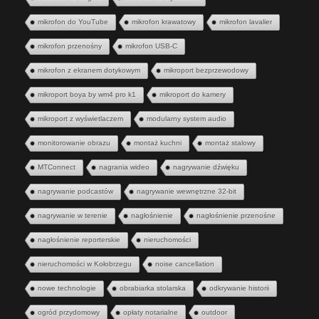
mikrofon do YouTube
mikrofon krawatowy
mikrofon lavalier
mikrofon przenośny
mikrofon USB-C
mikrofon z ekranem dotykowym
mikroport bezprzewodowy
mikroport boya by wm4 pro k1
mikroport do kamery
mikroport z wyświetlaczem
modularny system audio
monitorowanie obrazu
montaż kuchni
montaż stalowy
MTConnect
nagrania wideo
nagrywanie dźwięku
nagrywanie podcastów
nagrywanie wewnętrzne 32-bit
nagrywanie w terenie
nagłośnienie
nagłośnienie przenośne
nagłośnienie reporterskie
nieruchomości
nieruchomości w Kołobrzegu
noise cancellation
nowe technologie
obrabiarka stolarska
odkrywanie historii
ogród przydomowy
opłaty notarialne
outdoor