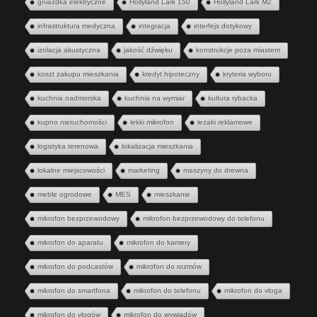
gniazdka elektryczne
Hollyland Lark 150
Hollyland Lark M2
infrastruktura medyczna
integracja
interfejs dotykowy
izolacja akustyczna
jakość dźwięku
konstrukcje poza miastem
koszt zakupu mieszkania
kredyt hipoteczny
kryteria wyboru
kuchnia nadmorska
kuchnia na wymiar
kultura rybacka
kupno nieruchomości
lekki mikrofon
leżaki reklamowe
logistyka terenowa
lokalizacja mieszkania
lokalne miejscowości
marketing
maszyny do drewna
meble ogrodowe
MES
mieszkanie
mikrofon bezprzewodowy
mikrofon bezprzewodowy do telefonu
mikrofon do aparatu
mikrofon do kamery
mikrofon do podcastów
mikrofon do rozmów
mikrofon do smartfona
mikrofon do telefonu
mikrofon do vloga
mikrofon do vlogów
mikrofon do wywiadów