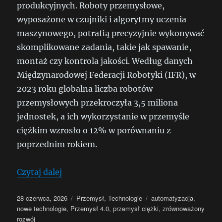
produkcyjnych. Roboty przemysłowe,
wyposażone w czujniki i algorytmy uczenia
maszynowego, potrafią precyzyjnie wykonywać
skomplikowane zadania, takie jak spawanie,
montaż czy kontrola jakości. Według danych
Międzynarodowej Federacji Robotyki (IFR), w
2023 roku globalna liczba robotów
przemysłowych przekroczyła 3,5 miliona
jednostek, a ich wykorzystanie w przemyśle
ciężkim wzrosło o 12% w porównaniu z
poprzednim rokiem.
„Rewolucja w Przemysle Ciężkim: Nowe
Czytaj dalej
Data
Kategorie
Tagi
28 czerwca, 2026
Przemysł
,
Technologie
automatyzacja
,
publikacji
nowe technologie
,
Przemysł 4.0
,
przemysł ciężki
,
zrównoważony
rozwój