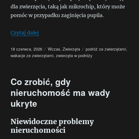
dla zwierzęcia, taką jak mikrochip, który może
pomóc w przypadku zaginięcia pupila.
„Wakacje ze zwierzętami”
Czytaj dalej
Data
Kategorie
Tagi
18 czerwca, 2026
Wczas
,
Zwierzęta
podróż ze zwierzętami
,
publikacji
wakacje ze zwierzętami
,
zwierzęta w podróży
Co zrobić, gdy
nieruchomość ma wady
ukryte
Niewidoczne problemy
nieruchomości