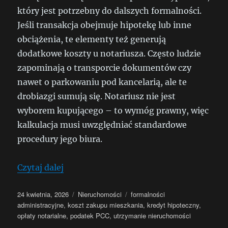
który jest potrzebny do dalszych formalności.
Jeśli transakcja obejmuje hipotekę lub inne
obciążenia, te elementy też generują
dodatkowe koszty u notariusza. Często ludzie
zapominają o transporcie dokumentów czy
nawet o parkowaniu pod kancelarią, ale te
drobiazgi sumują się. Notariusz nie jest
wyborem kupującego – to wymóg prawny, więc
kalkulacja musi uwzględniać standardowe
procedury jego biura.
„Jak obliczyć realny koszt zakupu mies
Czytaj dalej
Data
Kategorie
Tagi
24 kwietnia, 2026
Nieruchomości
formalności
publikacji
administracyjne
,
koszt zakupu mieszkania
,
kredyt hipoteczny
,
opłaty notarialne
,
podatek PCC
,
utrzymanie nieruchomości