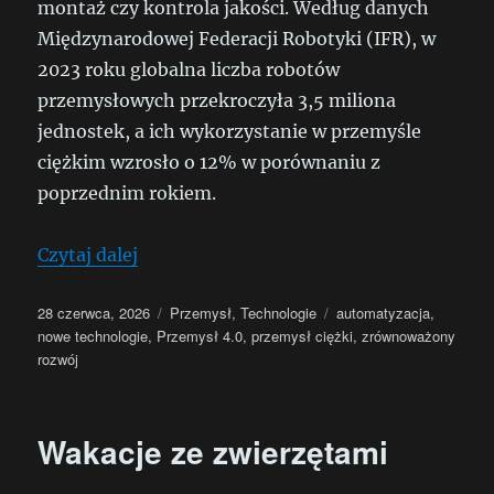
montaż czy kontrola jakości. Według danych
Międzynarodowej Federacji Robotyki (IFR), w
2023 roku globalna liczba robotów
przemysłowych przekroczyła 3,5 miliona
jednostek, a ich wykorzystanie w przemyśle
ciężkim wzrosło o 12% w porównaniu z
poprzednim rokiem.
„Rewolucja w Przemysle Ciężkim: Nowe
Czytaj dalej
Data
Kategorie
Tagi
28 czerwca, 2026
Przemysł
,
Technologie
automatyzacja
,
publikacji
nowe technologie
,
Przemysł 4.0
,
przemysł ciężki
,
zrównoważony
rozwój
Wakacje ze zwierzętami