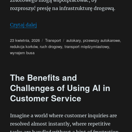
zbiorowego mogą współpracować, by
rozproszyć presję na infrastrukturę drogową.
„Rola przewozów autokarowych w reduk
Czytaj dalej
Data
Kategorie
Tagi
23 kwietnia, 2026
Transport
autokary
,
przewozy autokarowe
,
publikacji
redukcja korków
,
ruch drogowy
,
transport międzymiastowy
,
wynajem busa
The Benefits and
Challenges of Using AI in
Customer Service
Imagine a world where customer inquiries are
resolved almost instantly, where repetitive