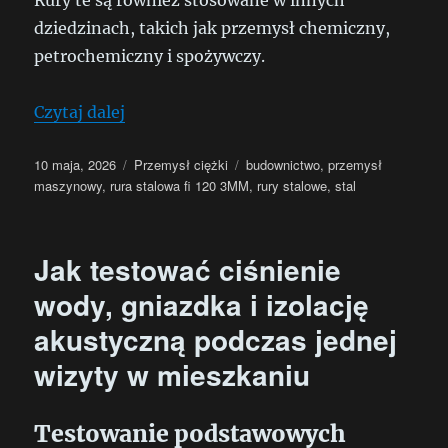
Rury te są również stosowane w innych
dziedzinach, takich jak przemysł chemiczny,
petrochemiczny i spożywczy.
„Rura stalowa fi 120 3MM. Istotne infor
Czytaj dalej
Data
Kategorie
Tagi
10 maja, 2026
Przemysł ciężki
budownictwo
,
przemysł
publikacji
maszynowy
,
rura stalowa fi 120 3MM
,
rury stalowe
,
stal
Jak testować ciśnienie
wody, gniazdka i izolację
akustyczną podczas jednej
wizyty w mieszkaniu
Testowanie podstawowych