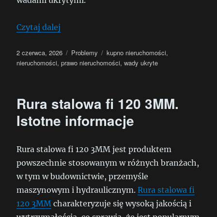
wadami ukrytymi.
„Co zrobić, gdy nieruchomość ma wady 
Czytaj dalej
Data
Kategorie
Tagi
2 czerwca, 2026
Problemy
kupno nieruchomości
,
publikacji
nieruchomości
,
prawo nieruchomości
,
wady ukryte
Rura stalowa fi 120 3MM.
Istotne informacje
Rura stalowa fi 120 3MM jest produktem
powszechnie stosowanym w różnych branżach,
w tym w budownictwie, przemyśle
maszynowym i hydraulicznym.
Rura stalowa fi
120 3MM
charakteryzuje się wysoką jakością i