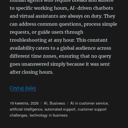
human agents who require breaks and adhere
to specific working hours, AI-driven chatbots
and virtual assistants are always on duty. They
can address common questions, process simple
requests, or guide users through
troubleshooting at any hour. This constant
availability caters to a global audience across
different time zones, ensuring that no query
goes unanswered simply because it was sent
after closing hours.
„The Benefits and Challenges of Using A
Czytaj dalej
Data
Kategorie
Tagi
19 kwietnia, 2026
AI
,
Business
AI in customer service
,
publikacji
artificial intelligence
,
automated support
,
customer support
challenges
,
technology in business