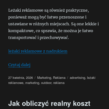
Leżaki reklamowe są również praktyczne,
ponieważ mogą być łatwo przenoszone i
ustawiane w różnych miejscach. Są one lekkie i
kompaktowe, co sprawia, że można je łatwo
transportować i przechowywać.
leżaki reklamowe z nadrukiem
„5 powodów, dla których warto zainwes
Czytaj dalej
Data
Kategorie
Tagi
27 kwietnia, 2026
Marketing
,
Reklama
advertising
,
leżaki
publikacji
reklamowe
,
marketing
,
outdoor
,
reklama
Jak obliczyć realny koszt