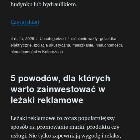
budynku lub hydraulikiem.
„Jak testować ciśnienie wody, gniazdka 
Czytaj dalej
Data
Kategorie
Tagi
4 maja, 2026
Uncategorized
ciśnienie wody
,
gniazdka
publikacji
elektryczne
,
izolacja akustyczna
,
mieszkanie
,
nieruchomości
,
nieruchomości w Kołobrzegu
5 powodów, dla których
warto zainwestować w
leżaki reklamowe
Leżaki reklamowe to coraz popularniejszy
sposób na promowanie marki, produktu czy
usługi. Nie tylko zapewniają wygodę i relaks,